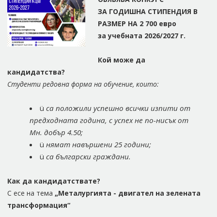
ЗА ГОДИШНА СТИПЕНДИЯ В
РАЗМЕР НА
2 700
евро
за учебната 2026/2027 г.
Кой
може да
кандидатства?
Студенти редовна форма на обучение, които:
ü
са положили успешно всички изпити от
предходната година, с успех не по-нисък от
Мн. добър 4.50;
ü
нямат навършени 25 години;
ü
са български граждани.
Как
да кандидатствате?
С есе на тема
„Металургията - двигател на зелената
трансформация“