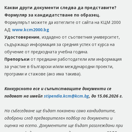
Какви
други документи следва да представите?
Формуляр за кандидатстване по образец.
Формулярът можете да изтеглите от сайта на КЦМ 2000
АД:
www.kcm2000.bg
Удостоверение
, издадено от съответния университет,
съдържащо информация за средния успех от курса на
обучение от предходната учебна година.
Препоръки
от предишни работодатели или информация
за участие в български и/или международни проекти,
програми и стажове (ако има такива).
Конкурсното есе и съпътстващите документи се
подават на имейл
stipendia.kcm@kcm.bg
, до
15.06.2026 г.
На събеседване ще бъдат поканени само кандидатите,
одобрени след предварителен подбор по документи и
оценка на есето. Документите ще бъдат разглеждани при