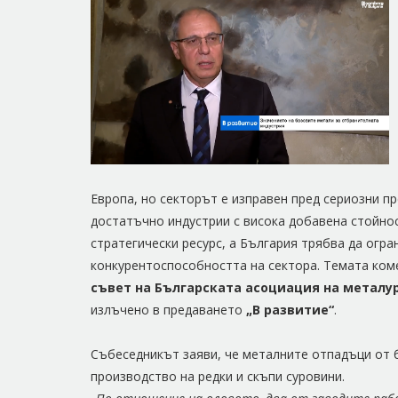
Европа, но секторът е изправен пред сериозни пр
достатъчно индустрии с висока добавена стойнос
стратегически ресурс, а България трябва да огра
конкурентоспособността на сектора. Темата ко
съвет на Българската асоциация на металу
излъчено в предаването
„В развитие“
.
Събеседникът заяви, че металните отпадъци от б
производство на редки и скъпи суровини.