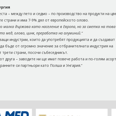
ургия
еста – между пето и седмо – по производство на продукти на цв
е страни и има 7-9% дял от европейското олово.
о малка държава като население в Европа, но за сметка на това
о мед, олово, цинк, преработка на алуминий.“
ащи индустрии, които да употребят продукцията и да създават 
 да бъде от огромно значение за отбранителната индустрия на
т трети страни, посочи събеседникът.
 от друга – заводите ни ще имат повече работа и по-голям асор
ранните си партньори като Полша и Унгария.“