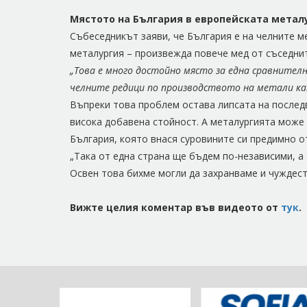
Мястото на България в европейската метал
Събеседникът заяви, че България е на челните м
металургия – произвежда повече мед от съседнит
„Това е много достойно място за една сравнителн
челните редици по производството на метали кат
Въпреки това проблем остава липсата на последв
висока добавена стойност. А металургията може
България, която внася суровините си предимно о
„Така от една страна ще бъдем по-независими, а
Освен това бихме могли да захранваме и чуждест
Вижте целия коментар във видеото от
тук
.