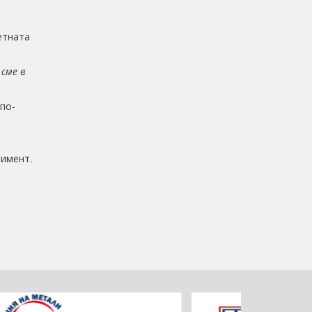
етната
 сме в
по-
тимент.