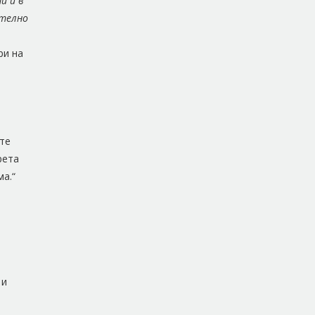
и и в
ително
ри на
ите
рета
ма.“
 и